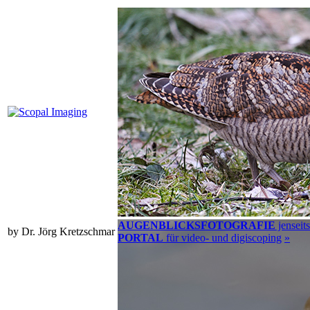
AUGENBLICKSFOTOGRAFIE
jenseit
by Dr. Jörg Kretzschmar
PORTAL
für video- und digiscoping
»